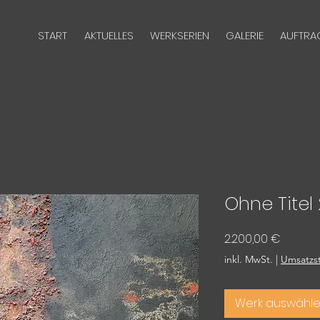
START
AKTUELLES
WERKSERIEN
GALERIE
AUFTRA
Ohne Titel
Preis
2.200,00 €
inkl. MwSt.
|
Umsatzst
Werk auswähl