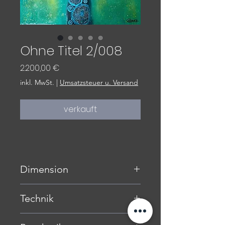
Ohne Titel 2/008
Preis
2.200,00 €
inkl. MwSt.
|
Umsatzsteuer u. Versand
verkauft
Dimension
83 x 103 cm inkl. Rahmen (siehe
Technik
Fotos)
Mischtechnik auf Hartfaserplatte