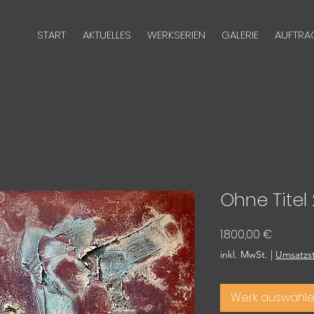
START
AKTUELLES
WERKSERIEN
GALERIE
AUFTRA
Ohne Titel
Preis
1.800,00 €
inkl. MwSt.
|
Umsatzst
Werk auswähl