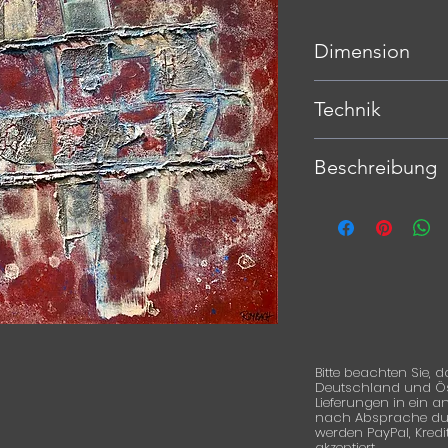
Dimension
100 x 100 x 4 cm
Technik
Mischtechnik auf L
Beschreibung
Bitte beachten Sie, d
Deutschland und Öste
Lieferungen in ein 
nach Absprache durc
werden PayPal, Kred
akzeptiert.