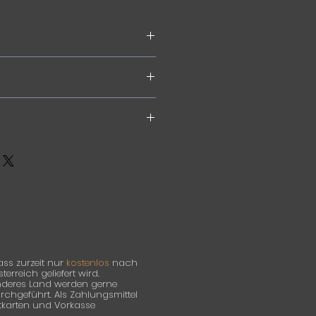
einwand
ass zurzeit nur
kostenlos
nach
rreich geliefert wird.
anderes Land werden gerne
hgeführt. Als Zahlungsmittel
itkarten und Vorkasse