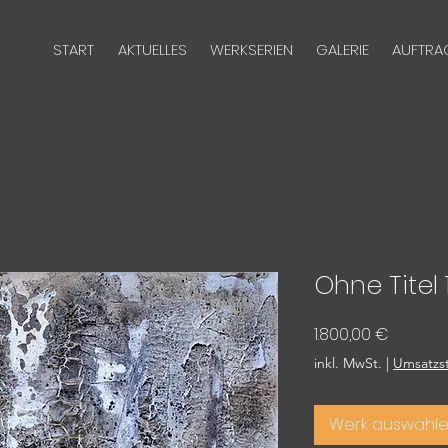
START
AKTUELLES
WERKSERIEN
GALERIE
AUFTRA
Ohne Titel 
Preis
1.800,00 €
inkl. MwSt.
|
Umsatzst
Werk auswähl