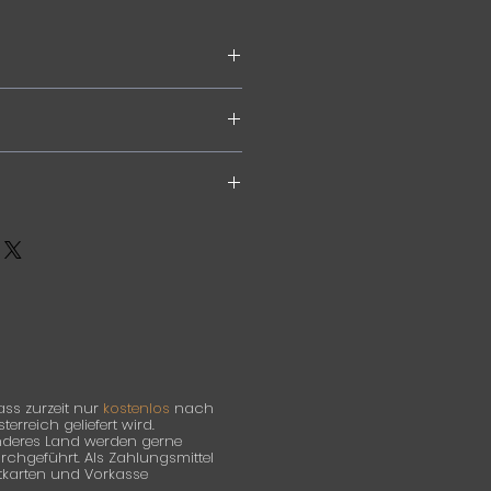
einwand
ger monochromes Stück aus
ie.
anal (siehe rechts) kann man
ser Serie beim Trocknungsprozess
ass zurzeit nur
kostenlos
nach
rreich geliefert wird.
anderes Land werden gerne
hgeführt. Als Zahlungsmittel
itkarten und Vorkasse