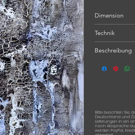
Dimension
60 x 80 cm
Technik
Mischtechnik auf L
Beschreibung
Ein mehr oder weni
meiner Grisaille-Ser
In meinem YouTube-K
einige Arbeiten die
sehen.
I
Bitte beachten Sie, d
Deutschland und Öste
Lieferungen in ein 
nach Absprache durc
werden PayPal, Kred
akzeptiert.