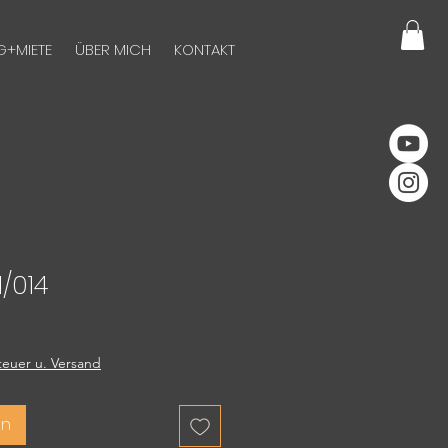
G+MIETE
ÜBER MICH
KONTAKT
1/014
euer u. Versand
en