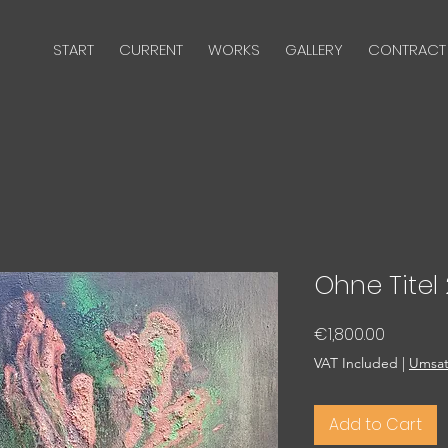
START
CURRENT
WORKS
GALLERY
CONTRACT
Ohne Titel
Price
€1,800.00
VAT Included
|
Umsat
Add to Cart