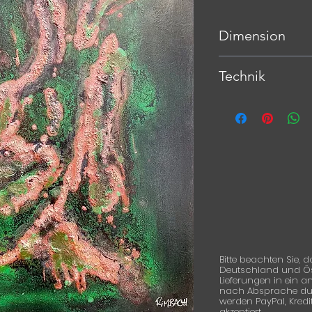
Dimension
80 x 100 cm
Technik
Mischtechnik auf HD
Bitte beachten Sie, d
Deutschland und Öste
Lieferungen in ein 
nach Absprache durc
werden PayPal, Kred
akzeptiert.