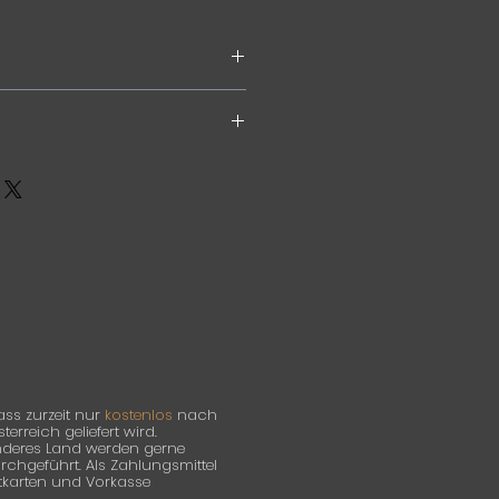
F (Holzfaserplatte)
ass zurzeit nur
kostenlos
nach
rreich geliefert wird.
anderes Land werden gerne
hgeführt. Als Zahlungsmittel
itkarten und Vorkasse