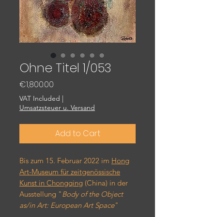
Ohne Titel 1/053
Price
€1,800.00
VAT Included
|
Umsatzsteuer u. Versand
Add to Cart
Bis zum 15. Februar 2022 im
Hong
Art-Museum für zeitgenössische
Kunst in Chongqing
(China) in der
Ausstellung "
Body of the Object
as/in Art: European Art Space
"