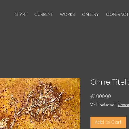
START
CURRENT
WORKS
GALLERY
CONTRACT
Ohne Titel 
Price
€1,800.00
VAT Included
|
Umsat
Add to Cart