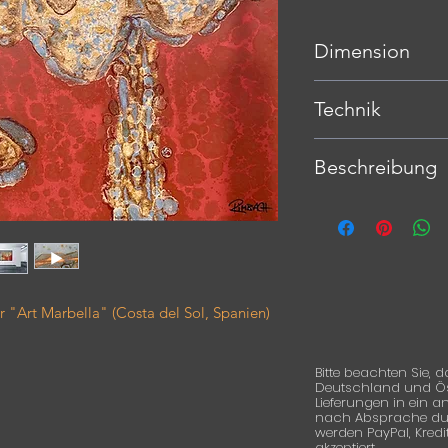
Dimension
100 x 80 cm
Technik
Mischtechnik auf Har
Beschreibung
Schellack, Holzspäne
Arbeiten mit speziel
Holzspäne, Acrylfa
entsprechenden Tro
das liegende Bild ge
Fauna und Flora exis
"Art Marbella" (Costa del Sol, Spanien)
Umgebung. Oberfläc
demontiert und neu
werden überschritte
Bitte beachten Sie, d
Deutschland und Öste
Lieferungen in ein 
nach Absprache durc
werden PayPal, Kred
akzeptiert.