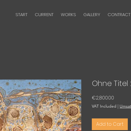
START
CURRENT
WORKS
GALLERY
CONTRACT
Ohne Titel
Price
€2,800.00
VAT Included
|
Umsat
Add to Cart