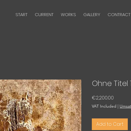
START
CURRENT
WORKS
GALLERY
CONTRACT
Ohne Titel 
Price
€2,200.00
VAT Included
|
Umsat
Add to Cart