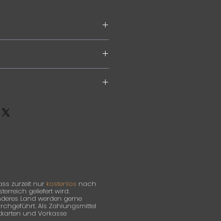
einwand
ass zurzeit nur
kostenlos
nach
rreich geliefert wird.
anderes Land werden gerne
hgeführt. Als Zahlungsmittel
itkarten und Vorkasse