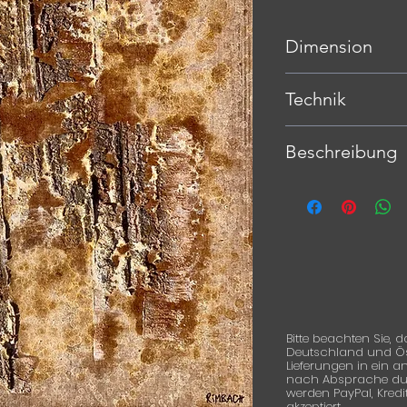
Dimension
80 x 100 x 3,5 cm
Technik
Mischtechnik auf L
Beschreibung
Bitte beachten Sie, d
Deutschland und Öste
Lieferungen in ein 
nach Absprache durc
werden PayPal, Kred
akzeptiert.