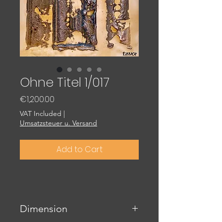
Ohne Titel 1/017
Price
€1,200.00
VAT Included
|
Umsatzsteuer u. Versand
Add to Cart
Dimension